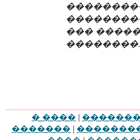
��������
��������
��� �����
��������
� ����
|
������
�������
|
�������