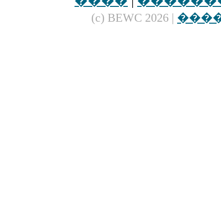
����
|
������
(c) BEWC 2026 |
���