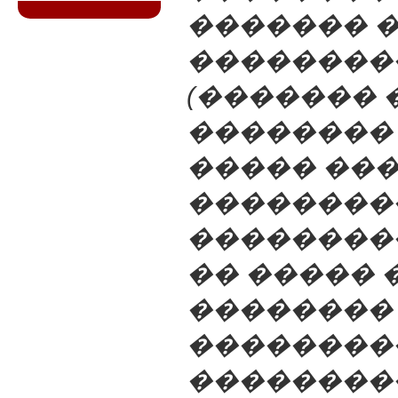
������� �
��������
(������� 
��������
����� ���
��������
���������
�� �����
��������
��������
��������