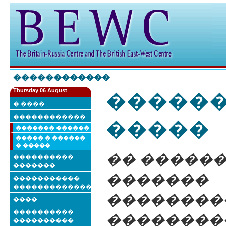
������������
Thursday 06 August
�����
� ����
������������
�����
������� ������
����� � ������
� �����
�� �����
����������
�������
�������
�����������
��������������
��������
����
����������
��������
����������